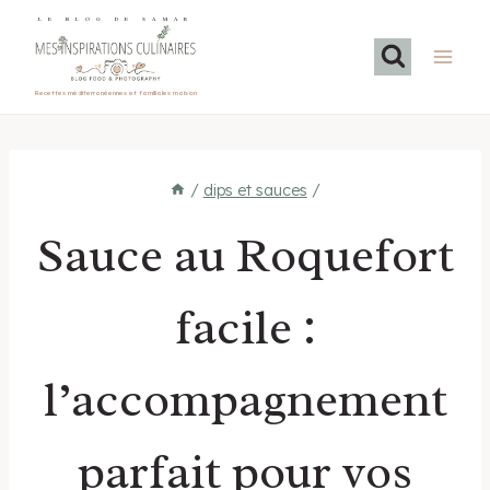
Aller
LE BLOG DE SAMAR
au
contenu
Recettes méditerranéennes et familiales maison
/
dips et sauces
/
Sauce au Roquefort
facile :
l’accompagnement
parfait pour vos