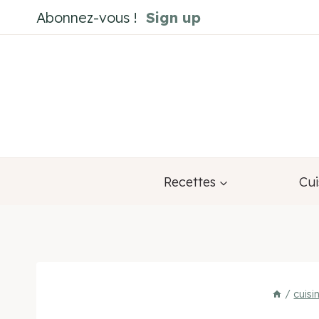
Aller
Abonnez-vous !
Sign up
au
contenu
Recettes
Cui
/
cuisi