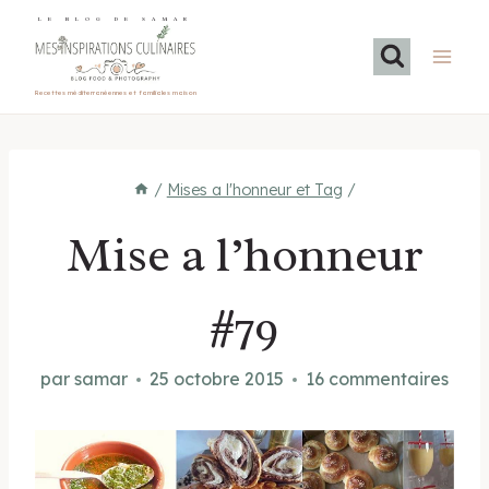
Aller
LE BLOG DE SAMAR
au
contenu
Recettes méditerranéennes et familiales maison
/
Mises a l'honneur et Tag
/
Mise a l’honneur
#79
par
samar
25 octobre 2015
16 commentaires