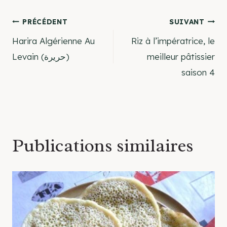
Navigation
PRÉCÉDENT
SUIVANT
Harira Algérienne Au
Riz à l’impératrice, le
de
Levain (حريرة)
meilleur pâtissier
saison 4
l’article
Publications similaires