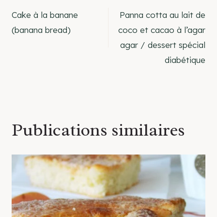
Navigation
Cake à la banane
Panna cotta au lait de
de
(banana bread)
coco et cacao à l’agar
agar / dessert spécial
l’article
diabétique
Publications similaires