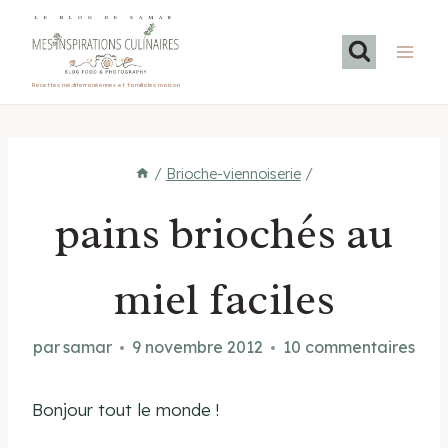
Aller
LE BLOG DE SAMAR
au
contenu
Recettes méditerranéennes et familiales maison
/
Brioche-viennoiserie
/
pains briochés au
miel faciles
par
samar
9 novembre 2012
10 commentaires
Bonjour tout le monde !