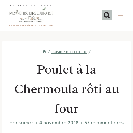
Aller
LE BLOG DE SAMAR
au
contenu
Recettes méditerranéennes et familiales maison
/
cuisine marocaine
/
Poulet à la
Chermoula rôti au
four
par
samar
4 novembre 2018
37 commentaires