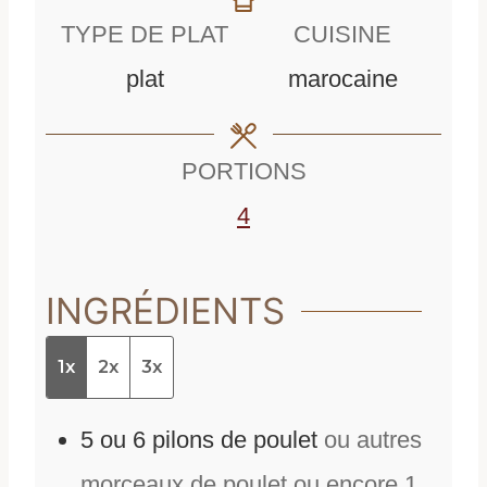
n
u
t
TYPE DE PLAT
CUISINE
u
t
e
plat
marocaine
t
e
s
e
s
PORTIONS
s
4
INGRÉDIENTS
1x
2x
3x
5
ou 6 pilons de poulet
ou autres
morceaux de poulet ou encore 1