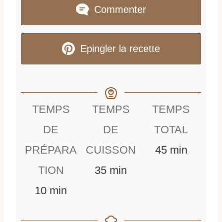
Commenter
Epingler la recette
TEMPS
TEMPS
TEMPS
DE
DE
TOTAL
m
PRÉPARA
CUISSON
45
min
m
i
TION
35
min
m
i
n
10
min
i
n
u