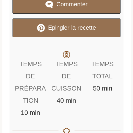
Commenter
Epingler la recette
TEMPS
TEMPS
TEMPS
DE
DE
TOTAL
m
PRÉPARA
CUISSON
50
min
m
i
TION
40
min
m
i
n
10
min
i
n
u