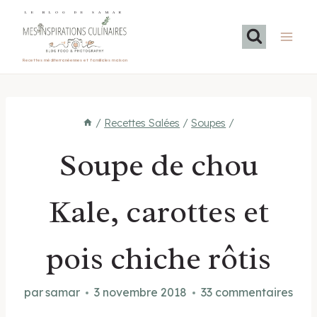
Aller
LE BLOG DE SAMAR
au
contenu
Recettes méditerranéennes et familiales maison
/
Recettes Salées
/
Soupes
/
Soupe de chou
Kale, carottes et
pois chiche rôtis
par
samar
3 novembre 2018
33 commentaires