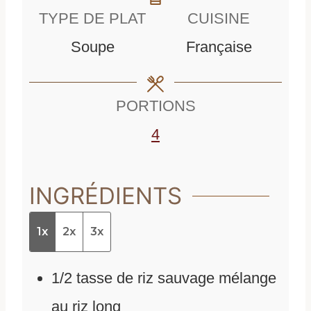
n
u
t
TYPE DE PLAT
CUISINE
u
t
e
Soupe
Française
t
e
s
e
s
PORTIONS
s
4
INGRÉDIENTS
1x
2x
3x
1/2
tasse de riz sauvage mélange
au riz long