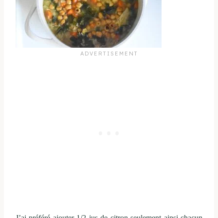
J’ai préféré ajouter 1/2 jus de citron seulement ainsi chacun