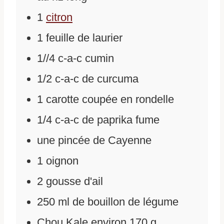
1
citron
1
feuille de laurier
1//4
c-a-c cumin
1/2
c-a-c de curcuma
1
carotte coupée en rondelle
1/4
c-a-c de paprika fume
une pincée de Cayenne
1
oignon
2
gousse d'ail
250
ml
de
bouillon de légume
Chou Kale environ 170 g