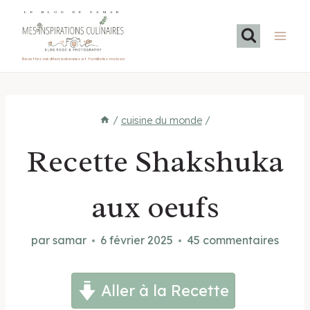
Aller
LE BLOG DE SAMAR
au
contenu
Recettes méditerranéennes et familiales maison
/
cuisine du monde
/
Recette Shakshuka
aux oeufs
par
samar
6 février 2025
45 commentaires
Aller à la Recette