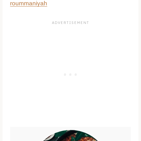
roummaniyah