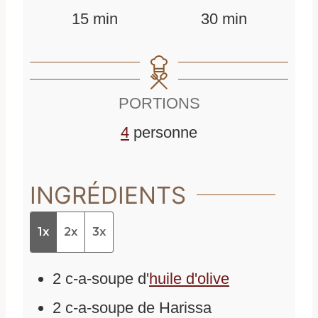
m
m
15
min
30
min
i
i
n
n
PORTIONS
u
u
4
personne
t
t
e
e
INGRÉDIENTS
s
s
1x
2x
3x
2
c-a-soupe
d'
huile d'olive
2
c-a-soupe
de
Harissa