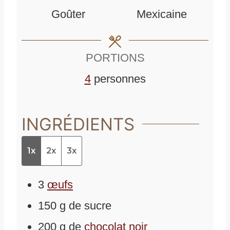
u
u
Goûter
Mexicaine
t
t
e
e
PORTIONS
s
s
4
personnes
INGRÉDIENTS
1x
2x
3x
3
œufs
150
g
de
sucre
200
g
de
chocolat noir