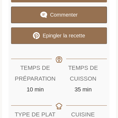
Commenter
Epingler la recette
TEMPS DE
TEMPS DE
PRÉPARATION
CUISSON
m
m
10
min
35
min
i
i
n
n
TYPE DE PLAT
CUISINE