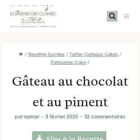
Aller
LE BLOG DE SAMAR
au
contenu
Recettes méditerranéennes et familiales maison
/
Recettes Sucrées
/
Tartes-Gateaux-Cakes
/
Patisseries-Cake
/
Gâteau au chocolat
et au piment
par
samar
3 février 2025
32 commentaires
Aller à la Recette