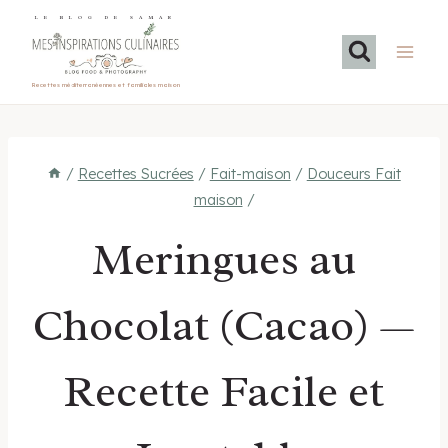
Aller
LE BLOG DE SAMAR
au
contenu
Recettes méditerranéennes et familiales maison
/
Recettes Sucrées
/
Fait-maison
/
Douceurs Fait
maison
/
Meringues au
Chocolat (Cacao) —
Recette Facile et