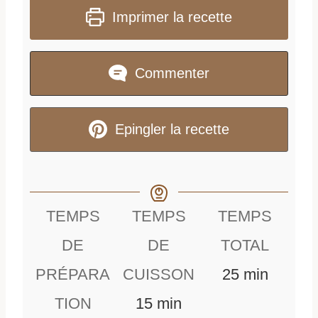
Imprimer la recette
Commenter
Epingler la recette
TEMPS
TEMPS
TEMPS
DE
DE
TOTAL
m
PRÉPARA
CUISSON
25
min
m
i
TION
15
min