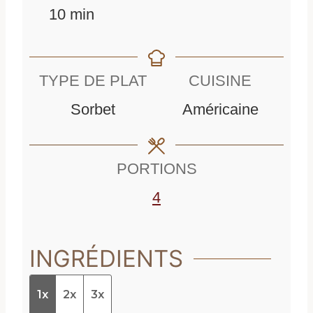
m
i
n
10
min
i
n
u
n
u
t
TYPE DE PLAT
CUISINE
u
t
e
Sorbet
Américaine
t
e
s
e
s
PORTIONS
s
4
INGRÉDIENTS
1x
2x
3x