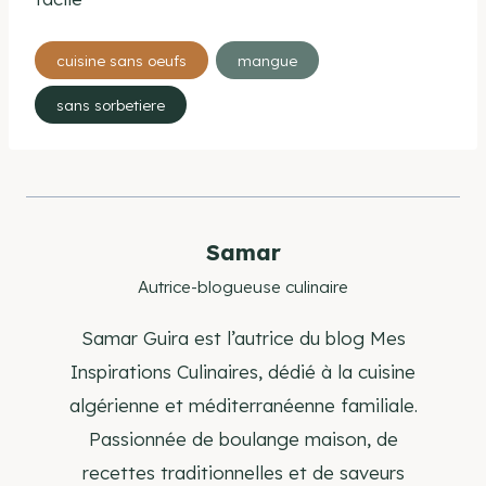
Étiquettes
cuisine sans oeufs
mangue
de
sans sorbetiere
la
publication :
Samar
Autrice-blogueuse culinaire
Samar Guira est l’autrice du blog Mes
Inspirations Culinaires, dédié à la cuisine
algérienne et méditerranéenne familiale.
Passionnée de boulange maison, de
recettes traditionnelles et de saveurs