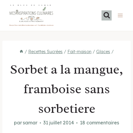
Aller
LE BLOG DE SAMAR
au
contenu
Recettes méditerranéennes et familiales maison
/
Recettes Sucrées
/
Fait-maison
/
Glaces
/
Sorbet a la mangue,
framboise sans
sorbetiere
par
samar
31 juillet 2014
18 commentaires