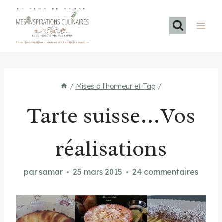
Aller
LE BLOG DE SAMAR
au
contenu
Recettes méditerranéennes et familiales maison
/
Mises a l'honneur et Tag
/
Tarte suisse…Vos
réalisations
par
samar
25 mars 2015
24 commentaires