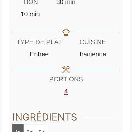
m
i
TION
30
min
m
i
n
10
min
i
n
u
n
u
t
TYPE DE PLAT
CUISINE
u
t
e
Entree
Iranienne
t
e
s
e
s
PORTIONS
s
4
INGRÉDIENTS