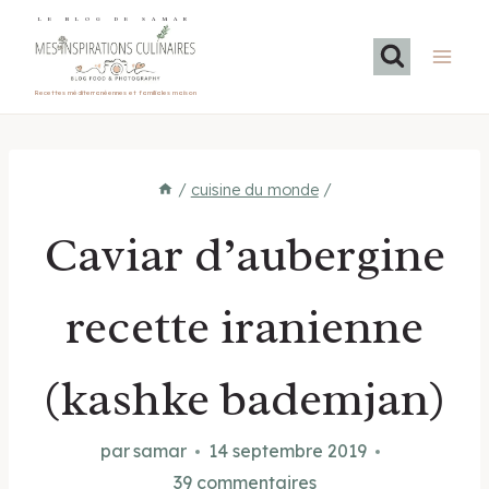
Aller
LE BLOG DE SAMAR
au
contenu
Recettes méditerranéennes et familiales maison
/
cuisine du monde
/
Caviar d’aubergine
recette iranienne
(kashke bademjan)
par
samar
14 septembre 2019
39 commentaires