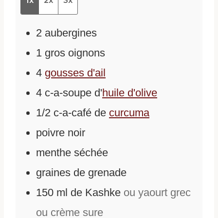
1x
2x
3x
2
aubergines
1
gros oignons
4
gousses d'ail
4
c-a-soupe
d'
huile d'olive
1/2
c-a-café
de
curcuma
poivre noir
menthe séchée
graines de grenade
150
ml
de
Kashke
ou yaourt grec
ou crème sure