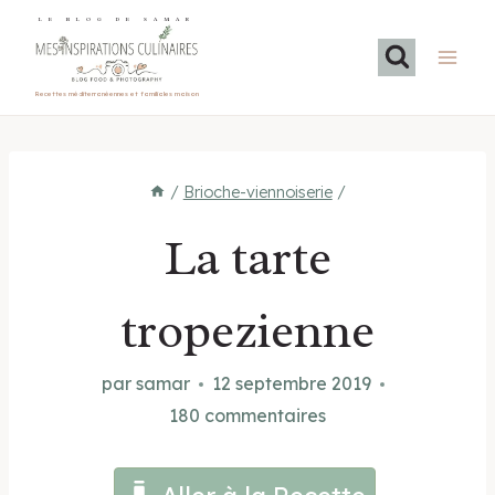
Aller
LE BLOG DE SAMAR
au
contenu
Recettes méditerranéennes et familiales maison
/
Brioche-viennoiserie
/
La tarte
tropezienne
par
samar
12 septembre 2019
180 commentaires