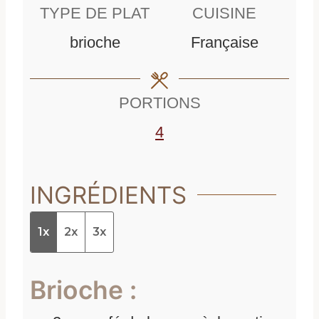
n
u
t
TYPE DE PLAT
CUISINE
u
t
e
brioche
Française
t
e
s
e
s
PORTIONS
s
4
INGRÉDIENTS
1x
2x
3x
Brioche :