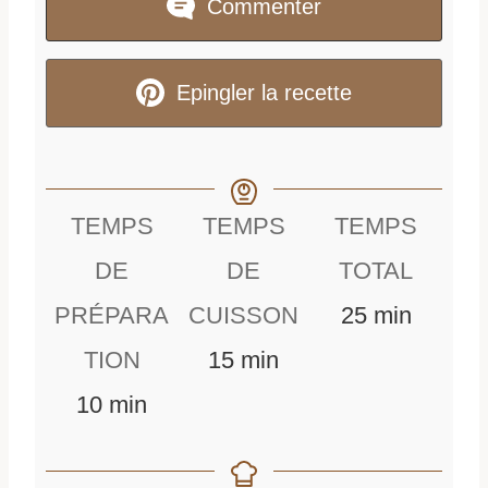
Commenter
Epingler la recette
TEMPS
TEMPS
TEMPS
DE
DE
TOTAL
m
PRÉPARA
CUISSON
25
min
m
i
TION
15
min
m
i
n
10
min
i
n
u