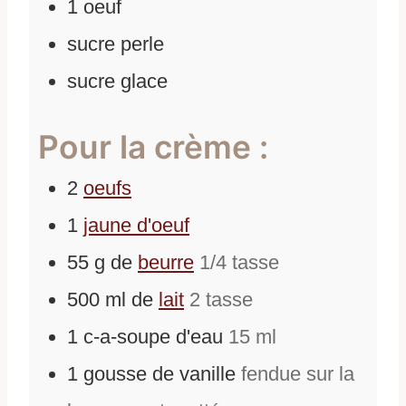
1
oeuf
sucre perle
sucre glace
Pour la crème :
2
oeufs
1
jaune d'oeuf
55
g
de
beurre
1/4 tasse
500
ml
de
lait
2 tasse
1
c-a-soupe
d'
eau
15 ml
1
gousse de vanille
fendue sur la