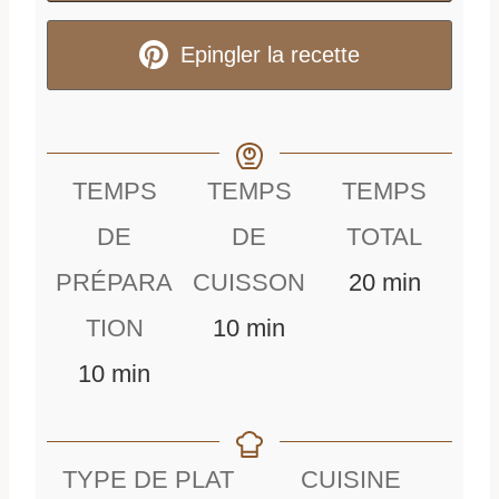
Epingler la recette
TEMPS
TEMPS
TEMPS
DE
DE
TOTAL
m
PRÉPARA
CUISSON
20
min
m
i
TION
10
min
m
i
n
10
min
i
n
u
n
u
t
TYPE DE PLAT
CUISINE