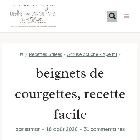
Aller
LE BLOG DE SAMAR
au
contenu
Recettes méditerranéennes et familiales maison
/
Recettes Salées
/
Amuse bouche - Aperitif
/
beignets de
courgettes, recette
facile
par
samar
18 août 2020
31 commentaires