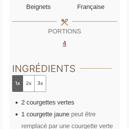
u
t
e
Beignets
Française
t
e
s
e
s
PORTIONS
s
4
INGRÉDIENTS
1x
2x
3x
2
courgettes vertes
1
courgette jaune
peut être
remplacé par une courgette verte