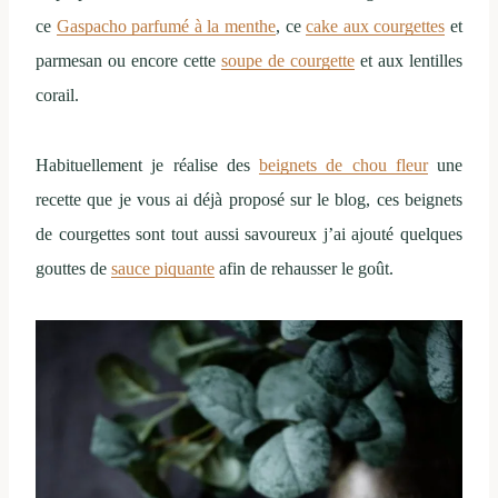
ce
Gaspacho parfumé à la menthe
, ce
cake aux courgettes
et
parmesan ou encore cette
soupe de courgette
et aux lentilles
corail.
Habituellement je réalise des
beignets de chou fleur
une
recette que je vous ai déjà proposé sur le blog, ces beignets
de courgettes sont tout aussi savoureux j’ai ajouté quelques
gouttes de
sauce piquante
afin de rehausser le goût.