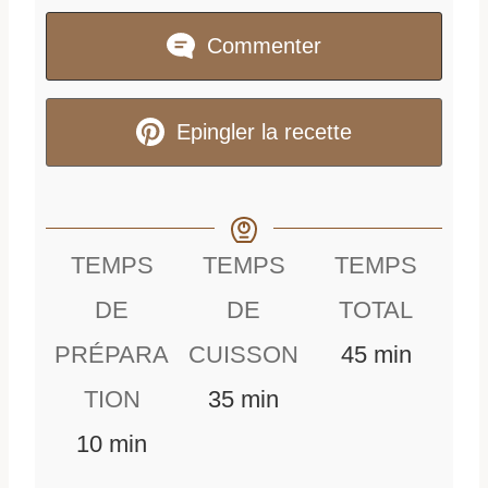
Commenter
Epingler la recette
TEMPS
TEMPS
TEMPS
DE
DE
TOTAL
m
PRÉPARA
CUISSON
45
min
m
i
TION
35
min
m
i
n
10
min
i
n
u