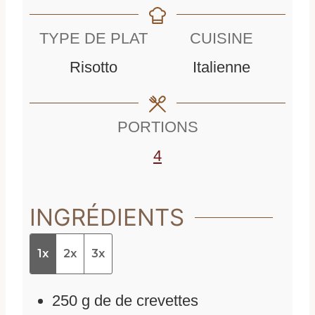
n
u
t
TYPE DE PLAT
CUISINE
u
t
e
Risotto
Italienne
t
e
s
e
s
PORTIONS
s
4
INGRÉDIENTS
1x
2x
3x
250
g
de
de crevettes