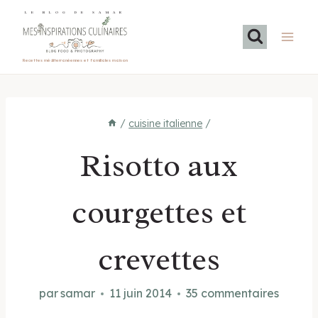
Aller
LE BLOG DE SAMAR
au
contenu
Recettes méditerranéennes et familiales maison
/
cuisine italienne
/
Risotto aux
courgettes et
crevettes
par
samar
11 juin 2014
35 commentaires