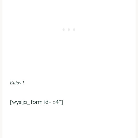
Enjoy !
[wysija_form id= »4″]