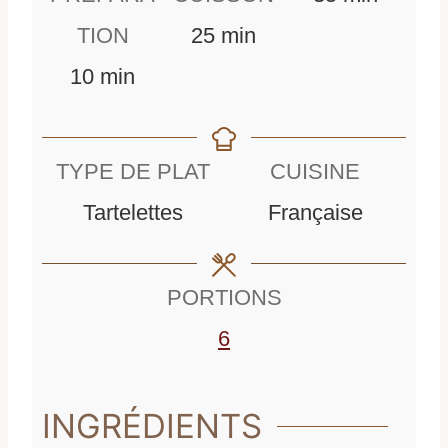
m
i
TION
25
min
m
i
n
10
min
i
n
u
n
u
t
TYPE DE PLAT
CUISINE
u
t
e
Tartelettes
Française
t
e
s
e
s
PORTIONS
s
6
INGRÉDIENTS