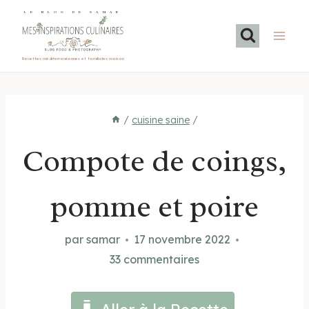
Aller
LE BLOG DE SAMAR
au
contenu
Recettes méditerranéennes et familiales maison
/
cuisine saine
/
Compote de coings,
pomme et poire
par
samar
17 novembre 2022
33 commentaires