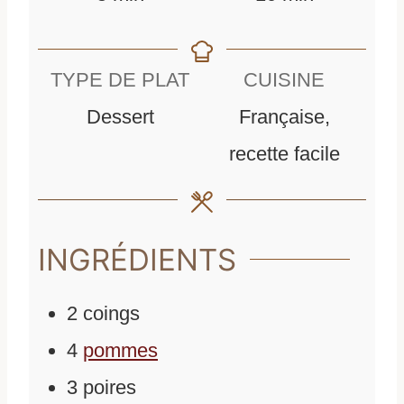
i
i
n
n
TYPE DE PLAT
CUISINE
u
u
Dessert
Française,
t
t
recette facile
e
e
s
s
INGRÉDIENTS
2
coings
4
pommes
3
poires