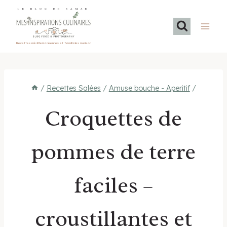
Aller
LE BLOG DE SAMAR
au
contenu
Recettes méditerranéennes et familiales maison
/
Recettes Salées
/
Amuse bouche - Aperitif
/
Croquettes de
pommes de terre
faciles –
croustillantes et