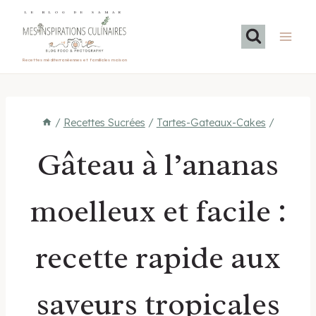
Aller
LE BLOG DE SAMAR
au
contenu
Recettes méditerranéennes et familiales maison
/
Recettes Sucrées
/
Tartes-Gateaux-Cakes
/
Gâteau à l’ananas
moelleux et facile :
recette rapide aux
saveurs tropicales