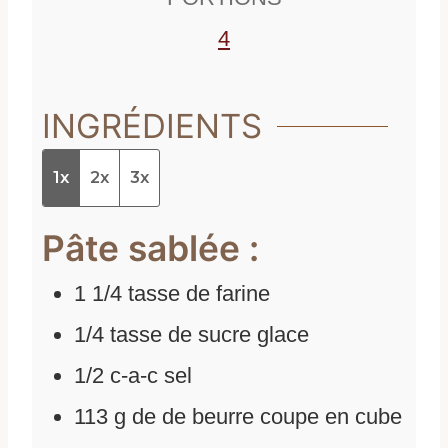
s
4
INGRÉDIENTS
1x
2x
3x
Pâte sablée :
1 1/4
tasse de farine
1/4
tasse de sucre glace
1/2
c-a-c sel
113
g
de
de beurre coupe en cube