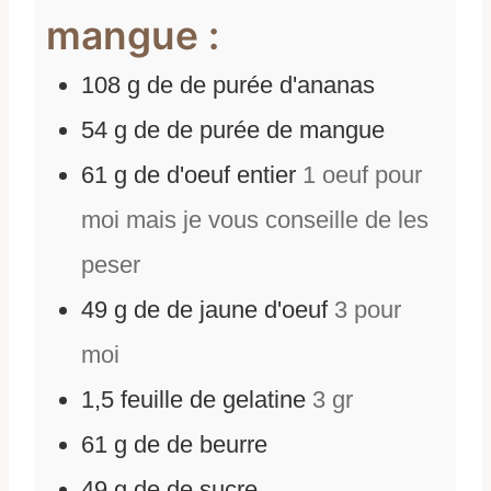
mangue :
108
g
de
de purée d'ananas
54
g
de
de purée de mangue
61
g
de
d'oeuf entier
1 oeuf pour
moi mais je vous conseille de les
peser
49
g
de
de jaune d'oeuf
3 pour
moi
1,5
feuille de gelatine
3 gr
61
g
de
de beurre
49
g
de
de sucre