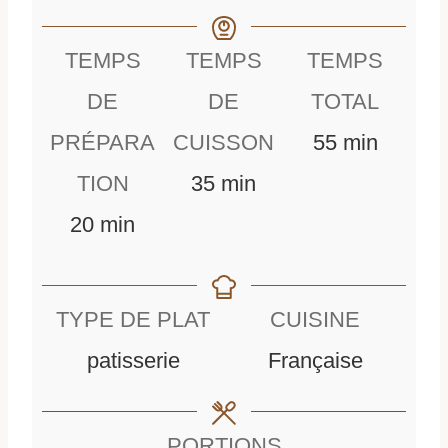
TEMPS
TEMPS
TEMPS
DE
DE
TOTAL
m
PRÉPARA
CUISSON
55
min
m
i
TION
35
min
m
i
n
20
min
i
n
u
n
u
t
TYPE DE PLAT
CUISINE
u
t
e
patisserie
Française
t
e
s
e
s
PORTIONS