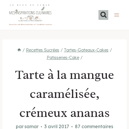
Aller
LE BLOG DE SAMAR
au
contenu
Recettes méditerranéennes et familiales maison
/
Recettes Sucrées
/
Tartes-Gateaux-Cakes
/
Patisseries-Cake
/
Tarte à la mangue
caramélisée,
crémeux ananas
par
samar
3 avril 2017
87 commentaires