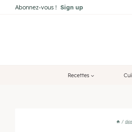
Aller
Abonnez-vous !
Sign up
au
contenu
Recettes
Cui
/
dip