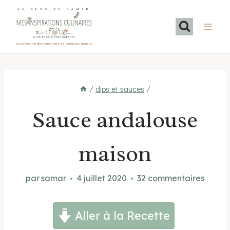
Aller
LE BLOG DE SAMAR
au
contenu
Recettes méditerranéennes et familiales maison
/
dips et sauces
/
Sauce andalouse
maison
par
samar
4 juillet 2020
32 commentaires
Aller à la Recette