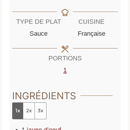
i
n
n
u
TYPE DE PLAT
CUISINE
u
t
Sauce
Française
t
e
e
s
PORTIONS
s
1
INGRÉDIENTS
1x
2x
3x
1
jaune d’oeuf