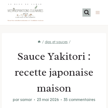
Aller
LE BLOG DE SAMAR
au
contenu
Recettes méditerranéennes et familiales maison
/
dips et sauces
/
Sauce Yakitori :
recette japonaise
maison
par
samar
23 mai 2026
35 commentaires