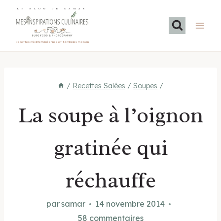
Aller
LE BLOG DE SAMAR
au
contenu
Recettes méditerranéennes et familiales maison
/
Recettes Salées
/
Soupes
/
La soupe à l’oignon
gratinée qui
réchauffe
par
samar
14 novembre 2014
58 commentaires