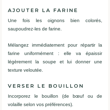
AJOUTER
LA
FARINE
Une
fois
les
oignons
bien
colorés
,
saupoudrez
-les de
farine
.
Mélangez
immédiatement
pour
répartir
la
farine
uniformément
:
elle
va
épaissir
légèrement
la
soupe
et
lui
donner
une
texture
veloutée
.
VERSER
LE BOUILLON
Incorporez
le bouillon (de
b
œuf
ou
de
volaille
selon
vos
pr
éférences
).