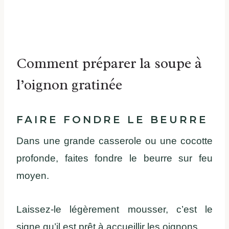
Comment préparer la soupe à
l’oignon gratinée
FAIRE
FONDRE
LE BEURRE
Dans
une
grande
casserole
ou
une
cocotte
profonde,
faites
fondre
le beurre sur feu
moyen
.
Laissez-le
l
égèrement
mousser
,
c’est
le
signe
qu’il
est
prêt à
accueillir
les
oignons
.