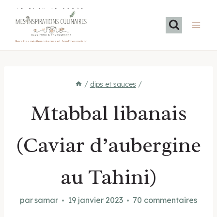
Aller
LE BLOG DE SAMAR
au
contenu
Recettes méditerranéennes et familiales maison
/
dips et sauces
/
Mtabbal libanais
(Caviar d’aubergine
au Tahini)
par
samar
19 janvier 2023
70 commentaires