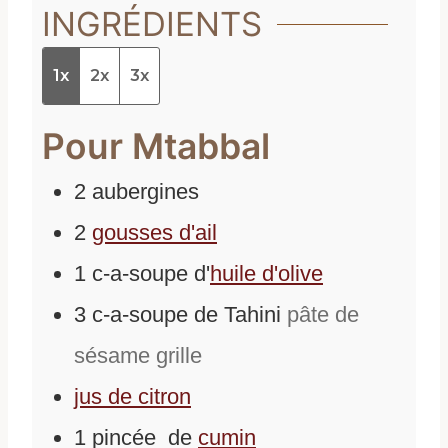
INGRÉDIENTS
1x
2x
3x
Pour Mtabbal
2
aubergines
2
gousses d'ail
1
c-a-soupe
d'
huile d'olive
3
c-a-soupe
de
Tahini
pâte de
sésame grille
jus de citron
1
pincée
de
cumin