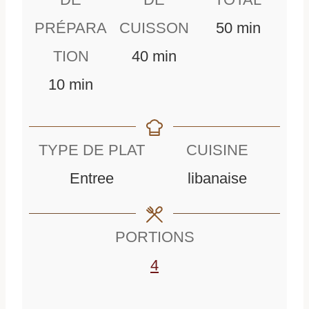
m
PRÉPARA
CUISSON
50
min
m
i
TION
40
min
m
i
n
10
min
i
n
u
n
u
t
TYPE DE PLAT
CUISINE
u
t
e
Entree
libanaise
t
e
s
e
s
PORTIONS
s
4