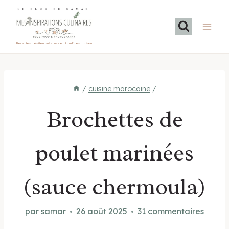
Aller
LE BLOG DE SAMAR
au
contenu
Recettes méditerranéennes et familiales maison
/
cuisine marocaine
/
Brochettes de
poulet marinées
(sauce chermoula)
par
samar
26 août 2025
31 commentaires