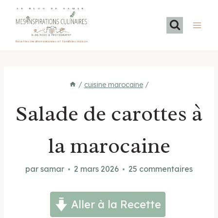
Aller
LE BLOG DE SAMAR
au
contenu
Recettes méditerranéennes et familiales maison
/
cuisine marocaine
/
Salade de carottes à
la marocaine
par
samar
2 mars 2026
25 commentaires
Aller à la Recette