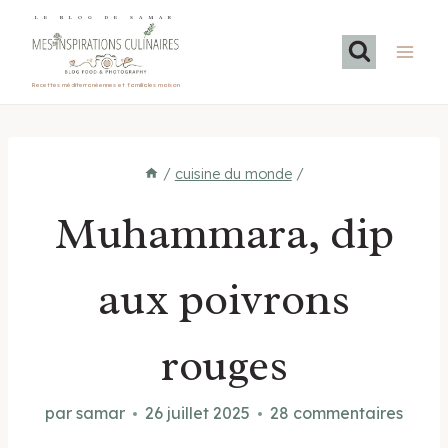
Aller
LE BLOG DE SAMAR
au
contenu
Recettes méditerranéennes et familiales maison
/
cuisine du monde
/
Muhammara, dip
aux poivrons
rouges
par
samar
26 juillet 2025
28 commentaires