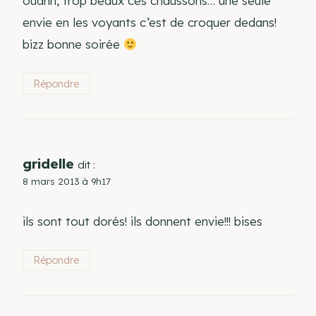
ouahh, trop beaux ces chaussons… une seule
envie en les voyants c’est de croquer dedans!
bizz bonne soirée
Répondre
gridelle
dit :
8 mars 2013 à 9h17
ils sont tout dorés! ils donnent envie!!! bises
Répondre