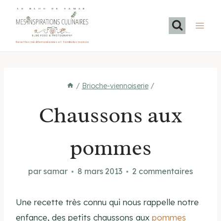
Aller
LE BLOG DE SAMAR
au
contenu
Recettes méditerranéennes et familiales maison
/
Brioche-viennoiserie
/
Chaussons aux
pommes
par
samar
8 mars 2013
2 commentaires
Une recette très connu qui nous rappelle notre
enfance, des petits chaussons aux
pommes