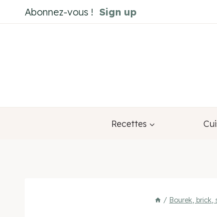
Aller
Abonnez-vous !
Sign up
au
contenu
Recettes
Cui
/
Bourek, brick