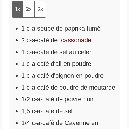
1x
2x
3x
1
c-a-soupe
de
paprika fumé
2
c-a-café
de
cassonade
1
c-a-café
de
sel au céleri
1
c-a-café
d'
ail en poudre
1
c-a-café
d'
oignon en poudre
1
c-a-café
de
poudre de moutarde
1/2
c-a-café
de
poivre noir
1,5
c-a-café
de
sel
1/4
c-a-café
de
Cayenne en