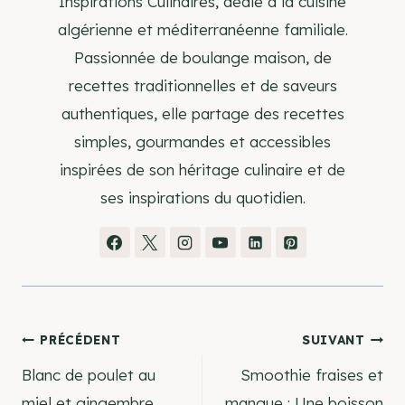
Inspirations Culinaires, dédié à la cuisine
algérienne et méditerranéenne familiale.
Passionnée de boulange maison, de
recettes traditionnelles et de saveurs
authentiques, elle partage des recettes
simples, gourmandes et accessibles
inspirées de son héritage culinaire et de
ses inspirations du quotidien.
Navigation
PRÉCÉDENT
SUIVANT
Blanc de poulet au
Smoothie fraises et
de
miel et gingembre
mangue : Une boisson