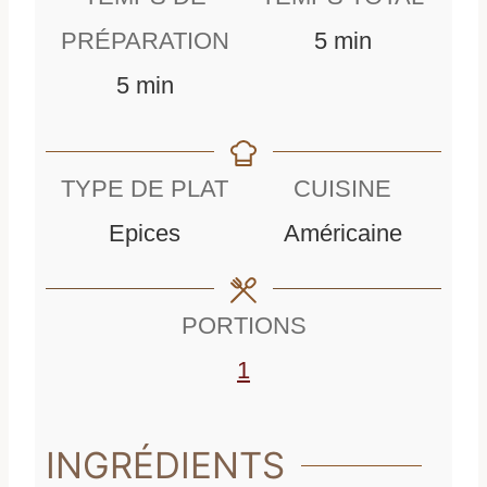
m
PRÉPARATION
5
min
m
i
5
min
i
n
n
u
TYPE DE PLAT
CUISINE
u
t
Epices
Américaine
t
e
e
s
PORTIONS
s
1
INGRÉDIENTS