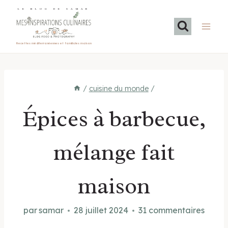
Aller
LE BLOG DE SAMAR
au
contenu
Recettes méditerranéennes et familiales maison
/
cuisine du monde
/
Épices à barbecue,
mélange fait
maison
par
samar
28 juillet 2024
31 commentaires