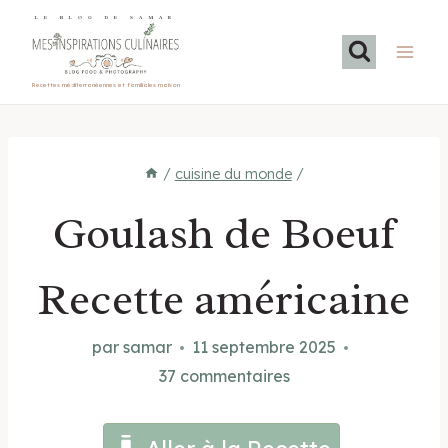
Aller
LE BLOG DE SAMAR
au
contenu
Recettes méditerranéennes et familiales maison
/
cuisine du monde
/
Goulash de Boeuf
Recette américaine
par
samar
11 septembre 2025
37 commentaires