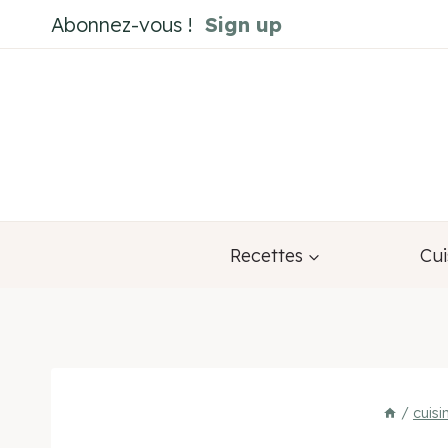
Aller
Abonnez-vous !
Sign up
au
contenu
Recettes
Cui
/
cuis