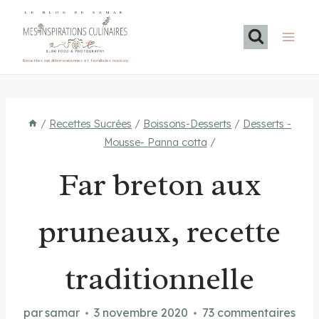
Aller
LE BLOG DE SAMAR
au
contenu
Recettes méditerranéennes et familiales maison
/
Recettes Sucrées
/
Boissons-Desserts
/
Desserts -
Mousse- Panna cotta
/
Far breton aux
pruneaux, recette
traditionnelle
par
samar
3 novembre 2020
73 commentaires