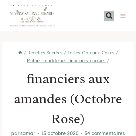
Aller
LE BLOG DE SAMAR
au
contenu
Recettes méditerranéennes et familiales maison
/
Recettes Sucrées
/
Tartes-Gateaux-Cakes
/
Muffins-madeleines-financiers-cookies
/
financiers aux
amandes (Octobre
Rose)
par
samar
13 octobre 2020
34 commentaires