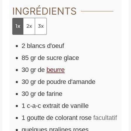
INGRÉDIENTS
1x
2x
3x
2
blancs d'oeuf
85
gr
de
sucre glace
30
gr
de
beurre
30
gr
de
poudre d'amande
30
gr
de
farine
1
c-a-c
extrait de vanille
1
goutte de colorant rose
facultatif
quelques pralines roses