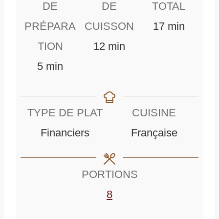
DE
DE
TOTAL
m
PRÉPARA
CUISSON
17
min
m
i
TION
12
min
m
i
n
5
min
i
n
u
n
u
t
TYPE DE PLAT
CUISINE
u
t
e
Financiers
Française
t
e
s
e
s
PORTIONS
s
8