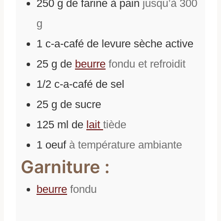
250
g
de
farine à pain
jusqu’à 300
g
1
c-a-café
de
levure sèche active
25
g
de
beurre
fondu et refroidit
1/2
c-a-café
de
sel
25
g
de
sucre
125
ml
de
lait
tiède
1
oeuf
à température ambiante
Garniture :
beurre
fondu