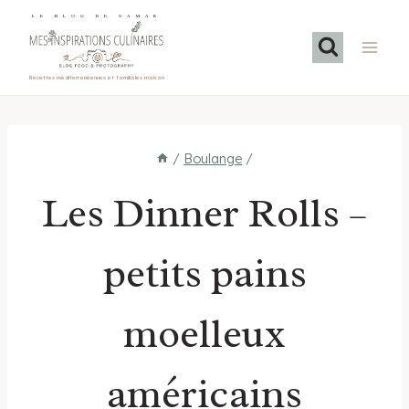
Aller
LE BLOG DE SAMAR
au
contenu
Recettes méditerranéennes et familiales maison
/
Boulange
/
Les Dinner Rolls –
petits pains
moelleux
américains