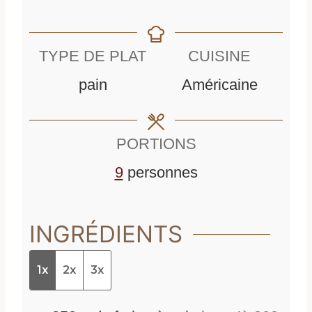
i
n
u
n
u
t
TYPE DE PLAT
CUISINE
u
t
e
pain
Américaine
t
e
s
e
s
PORTIONS
s
9
personnes
INGRÉDIENTS
1x
2x
3x