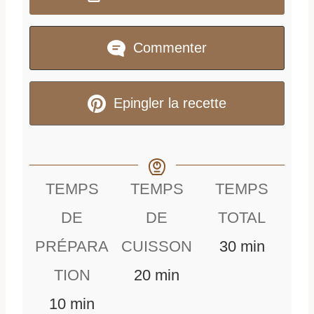
Commenter
Epingler la recette
TEMPS
TEMPS
TEMPS
DE
DE
TOTAL
m
PRÉPARA
CUISSON
30
min
m
i
TION
20
min
m
i
n
10
min