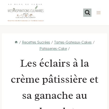
Aller
LE BLOG DE SAMAR
au
contenu
Recettes méditerranéennes et familiales maison
/
Recettes Sucrées
/
Tartes-Gateaux-Cakes
/
Patisseries-Cake
/
Les éclairs à la
crème pâtissière et
sa ganache au