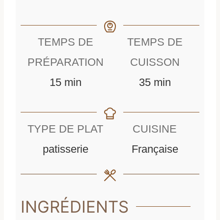
TEMPS DE
TEMPS DE
PRÉPARATION
CUISSON
m
m
15
min
35
min
i
i
n
n
TYPE DE PLAT
CUISINE
u
u
patisserie
Française
t
t
e
e
s
s
INGRÉDIENTS