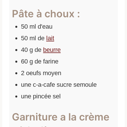
Pâte à choux :
50
ml
d'
eau
50
ml
de
lait
40
g
de
beurre
60
g
de
farine
2
oeufs moyen
une c-a-cafe sucre semoule
une pincée sel
Garniture a la crème