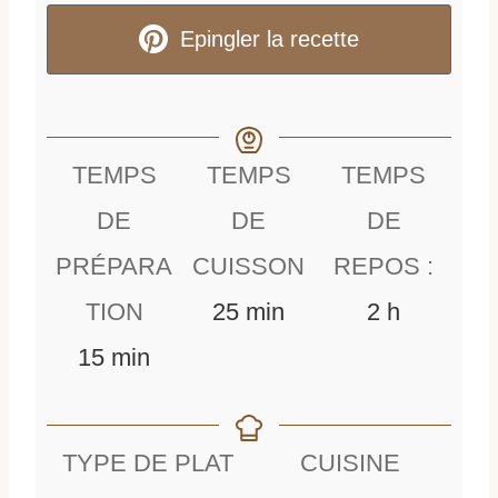
Epingler la recette
TEMPS
TEMPS
TEMPS
DE
DE
DE
PRÉPARA
CUISSON
REPOS :
m
h
TION
25
min
2
h
m
i
e
15
min
i
n
u
n
u
r
TYPE DE PLAT
CUISINE
u
t
e