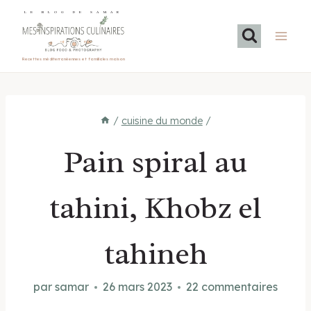
Aller
LE BLOG DE SAMAR
au
contenu
Recettes méditerranéennes et familiales maison
/
cuisine du monde
/
Pain spiral au
tahini, Khobz el
tahineh
par
samar
26 mars 2023
22 commentaires