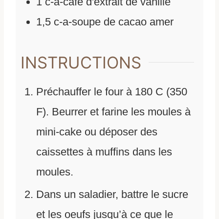
1
c-a-café
d'
extrait de vanille
1,5
c-a-soupe
de
cacao amer
INSTRUCTIONS
Préchauffer le four à 180 C (350
F). Beurrer et farine les moules à
mini-cake ou déposer des
caissettes à muffins dans les
moules.
Dans un saladier, battre le sucre
et les oeufs jusqu’à ce que le