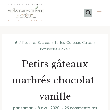
Aller
LE BLOG DE SAMAR
au
contenu
Recettes méditerranéennes et familiales maison
/
Recettes Sucrées
/
Tartes-Gateaux-Cakes
/
Patisseries-Cake
/
Petits gâteaux
marbrés chocolat-
vanille
par
samar
8 avril 2020
29 commentaires