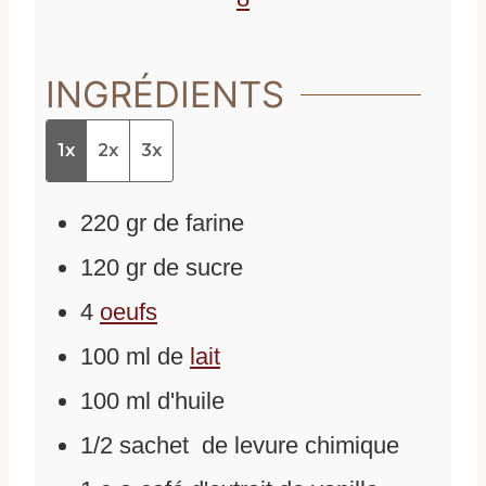
INGRÉDIENTS
1x
2x
3x
220
gr
de
farine
120
gr
de
sucre
4
oeufs
100
ml
de
lait
100
ml
d'
huile
1/2
sachet
de
levure chimique