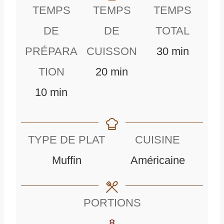
TEMPS
TEMPS
TEMPS
DE
DE
TOTAL
m
PRÉPARA
CUISSON
30
min
m
i
TION
20
min
m
i
n
10
min
i
n
u
n
u
t
TYPE DE PLAT
CUISINE
u
t
e
Muffin
Américaine
t
e
s
e
s
PORTIONS
s
8