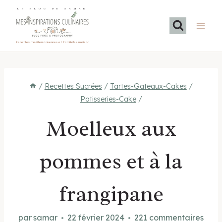
Aller
LE BLOG DE SAMAR
au
contenu
Recettes méditerranéennes et familiales maison
/
Recettes Sucrées
/
Tartes-Gateaux-Cakes
/
Patisseries-Cake
/
Moelleux aux
pommes et à la
frangipane
par
samar
22 février 2024
221 commentaires