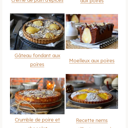
aux poires
Gâteau fondant aux
Moelleux aux poires
poires
Crumble de poire et
Recette nems