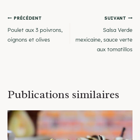
Navigation
PRÉCÉDENT
SUIVANT
Poulet aux 3 poivrons,
Salsa Verde
de
oignons et olives
mexicaine, sauce verte
aux tomatillos
l’article
Publications similaires