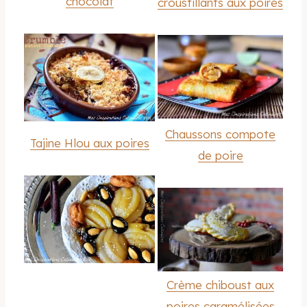
chocolat
croustillants aux poires
Chaussons compote
Tajine Hlou aux poires
de poire
Crème chiboust aux
poires caramélisées