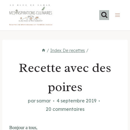
Aller
LE BLOG DE SAMAR
au
contenu
Recettes méditerranéennes et familiales maison
/
Index De recettes
/
Recette avec des
poires
par
samar
4 septembre 2019
20 commentaires
Bonjour a tous,