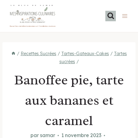
Aller
LE BLOG DE SAMAR
au
contenu
Recettes méditerranéennes et familiales maison
/
Recettes Sucrées
/
Tartes-Gateaux-Cakes
/
Tartes
sucrées
/
Banoffee pie, tarte
aux bananes et
caramel
par
samar
1 novembre 2023