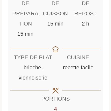
DE
DE
DE
PRÉPARA
CUISSON
REPOS :
m
h
TION
15
min
2
h
m
i
e
15
min
i
n
u
n
u
r
TYPE DE PLAT
CUISINE
u
t
e
brioche,
recette facile
t
e
s
viennoiserie
e
s
s
PORTIONS
4