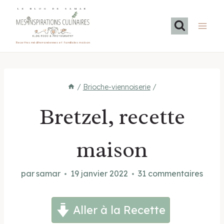
Aller
LE BLOG DE SAMAR
au
contenu
Recettes méditerranéennes et familiales maison
/
Brioche-viennoiserie
/
Bretzel, recette
maison
par
samar
19 janvier 2022
31 commentaires
Aller à la Recette