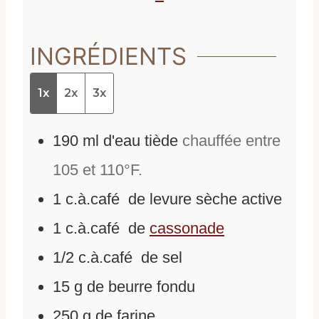
INGRÉDIENTS
1x
2x
3x
190
ml
d'
eau tiède
chauffée entre
105 et 110°F.
1
c.à.café
de
levure sèche active
1
c.à.café
de
cassonade
1/2
c.à.café
de
sel
15
g
de
beurre fondu
250
g
de
farine