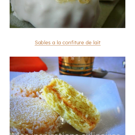
Sables a la confiture de lait