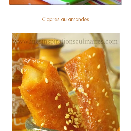
Cigares au amandes