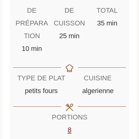
DE
DE
TOTAL
m
PRÉPARA
CUISSON
35
min
m
i
TION
25
min
m
i
n
10
min
i
n
u
n
u
t
TYPE DE PLAT
CUISINE
u
t
e
petits fours
algerienne
t
e
s
e
s
PORTIONS
s
8