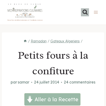
Aller
LE BLOG DE SAMAR
au
contenu
Recettes méditerranéennes et familiales maison
/
Ramadan
/
Gateaux Algeriens
/
Petits fours à la
confiture
par
samar
24 juillet 2014
24 commentaires
Aller à la Recette