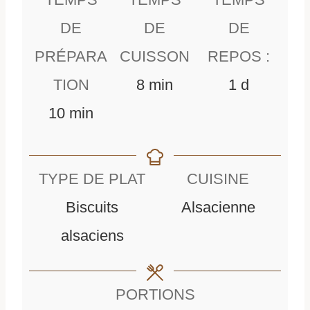
DE
DE
DE
PRÉPARA
CUISSON
REPOS :
m
d
TION
8
min
1
d
m
i
a
10
min
i
n
y
n
u
TYPE DE PLAT
CUISINE
u
t
Biscuits
Alsacienne
t
e
alsaciens
e
s
s
PORTIONS