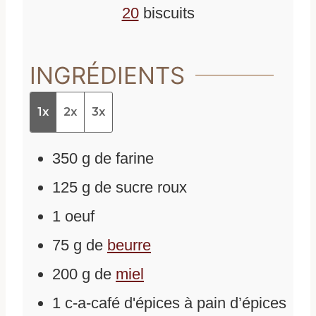
20
biscuits
INGRÉDIENTS
1x
2x
3x
350
g
de
farine
125
g
de
sucre roux
1
oeuf
75
g
de
beurre
200
g
de
miel
1
c-a-café
d'
épices à pain d’épices