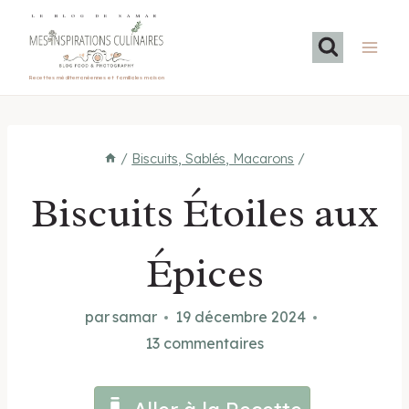
Aller
LE BLOG DE SAMAR
au
contenu
Recettes méditerranéennes et familiales maison
/
Biscuits, Sablés, Macarons
/
Biscuits Étoiles aux
Épices
par
samar
19 décembre 2024
13 commentaires