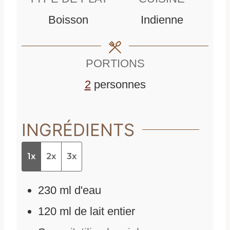
u
u
Boisson
Indienne
t
t
e
e
PORTIONS
s
s
2
personnes
INGRÉDIENTS
1x
2x
3x
230
ml
d'
eau
120
ml
de
lait entier