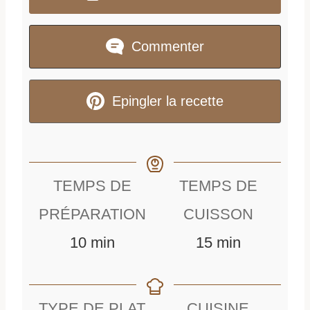
Commenter
Epingler la recette
TEMPS DE
TEMPS DE
PRÉPARATION
CUISSON
m
m
10
min
15
min
i
i
n
n
TYPE DE PLAT
CUISINE