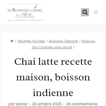
Aller
LE BLOG DE SAMAR
au
contenu
Recettes méditerranéennes et familiales maison
/
Recettes Sucrées
/
Boissons-Desserts
/
Boisson-
Jus-Cocktails sans alcool
/
Chai latte recette
maison, boisson
indienne
par
samar
26 octobre 2023
24 commentaires