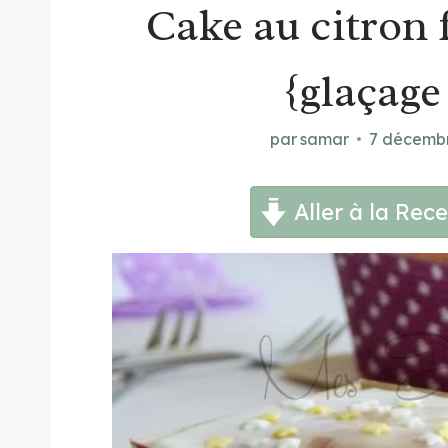
Cake au citron 
{glaçage
par
samar
7 décemb
Aller à la Rece