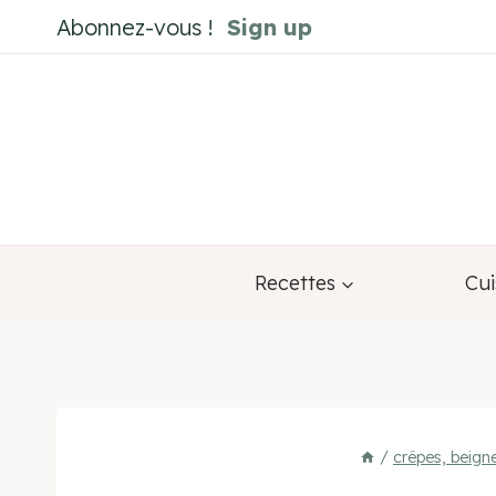
Aller
Abonnez-vous !
Sign up
au
contenu
Recettes
Cui
/
crêpes, beign