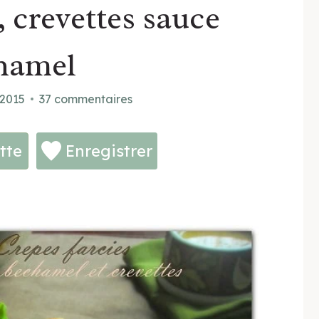
 crevettes sauce
hamel
t 2015
37 commentaires
tte
Enregistrer