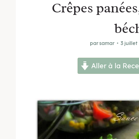
Crêpes panées,
béc
par
samar
3 juille
Aller à la Rece