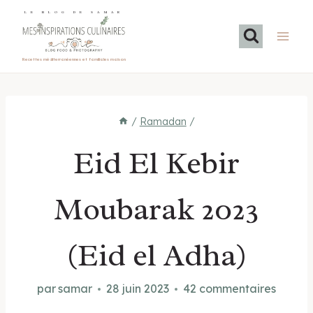
Aller
LE BLOG DE SAMAR
au
contenu
Recettes méditerranéennes et familiales maison
/
Ramadan
/
Eid El Kebir
Moubarak 2023
(Eid el Adha)
par
samar
28 juin 2023
42 commentaires