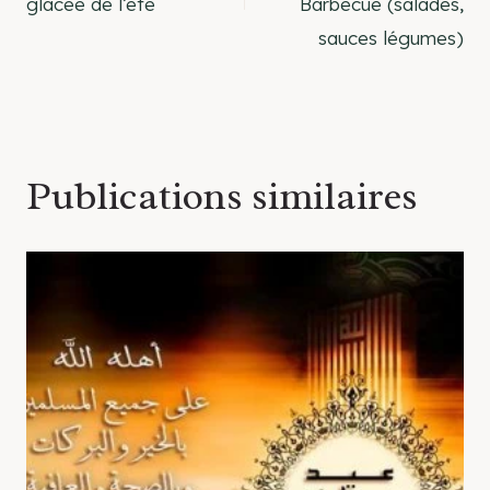
glacée de l’été
Barbecue (salades,
l’article
sauces légumes)
Publications similaires