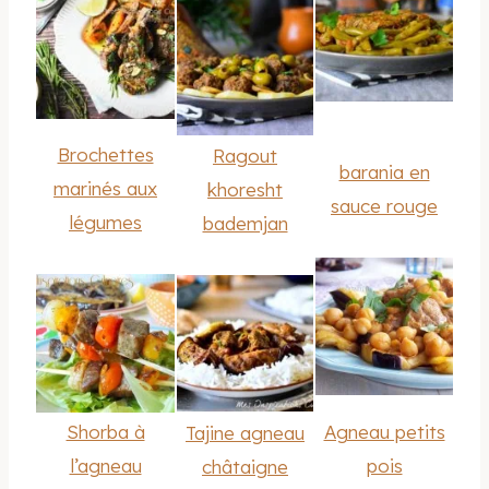
Brochettes
Ragout
barania en
marinés aux
khoresht
sauce rouge
légumes
bademjan
Shorba à
Agneau petits
Tajine agneau
l’agneau
pois
châtaigne