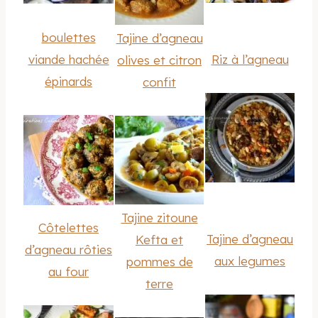
boulettes
Tajine d’agneau
viande hachée
Riz à l’agneau
olives et citron
épinards
confit
Tajine zitoune
Côtelettes
Tajine d’agneau
Kefta et
d’agneau rôties
aux legumes
pommes de
au four
terre